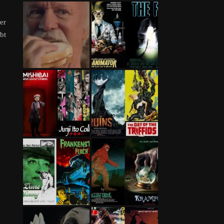
er
bt