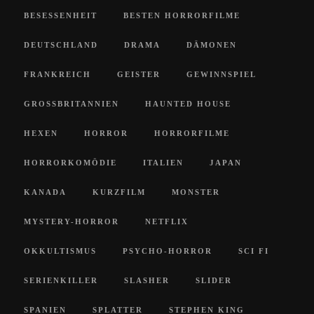
BESESSENHEIT
BESTEN HORRORFILME
DEUTSCHLAND
DRAMA
DÄMONEN
FRANKREICH
GEISTER
GEWINNSPIEL
GROSSBRITANNIEN
HAUNTED HOUSE
HEXEN
HORROR
HORRORFILME
HORRORKOMÖDIE
ITALIEN
JAPAN
KANADA
KURZFILM
MONSTER
MYSTERY-HORROR
NETFLIX
OKKULTISMUS
PSYCHO-HORROR
SCI FI
SERIENKILLER
SLASHER
SLIDER
SPANIEN
SPLATTER
STEPHEN KING