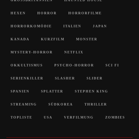
HEXEN
HORROR
HORRORFILME
HORRORKOMÖDIE
ITALIEN
JAPAN
KANADA
KURZFILM
MONSTER
MYSTERY-HORROR
NETFLIX
OKKULTISMUS
PSYCHO-HORROR
SCI FI
SERIENKILLER
SLASHER
SLIDER
SPANIEN
SPLATTER
STEPHEN KING
STREAMING
SÜDKOREA
THRILLER
TOPLISTE
USA
VERFILMUNG
ZOMBIES