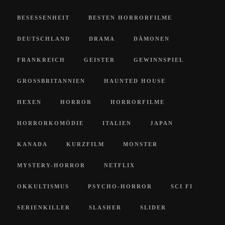
BESESSENHEIT
BESTEN HORRORFILME
DEUTSCHLAND
DRAMA
DÄMONEN
FRANKREICH
GEISTER
GEWINNSPIEL
GROSSBRITANNIEN
HAUNTED HOUSE
HEXEN
HORROR
HORRORFILME
HORRORKOMÖDIE
ITALIEN
JAPAN
KANADA
KURZFILM
MONSTER
MYSTERY-HORROR
NETFLIX
OKKULTISMUS
PSYCHO-HORROR
SCI FI
SERIENKILLER
SLASHER
SLIDER