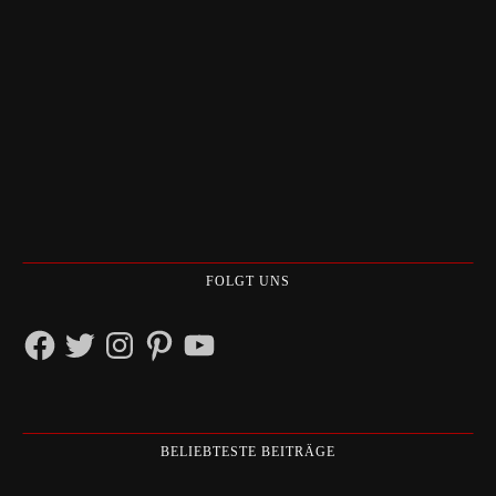
FOLGT UNS
Facebook
Twitter
Instagram
Pinterest
YouTube
BELIEBTESTE BEITRÄGE