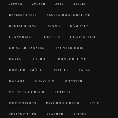
2000ER
2010ER
2020
2020ER
BESESSENHEIT
BESTEN HORRORFILME
DEUTSCHLAND
DRAMA
DÄMONEN
FRANKREICH
GEISTER
GEWINNSPIEL
GROSSBRITANNIEN
HAUNTED HOUSE
HEXEN
HORROR
HORRORFILME
HORRORKOMÖDIE
ITALIEN
JAPAN
KANADA
KURZFILM
MONSTER
MYSTERY-HORROR
NETFLIX
OKKULTISMUS
PSYCHO-HORROR
SCI FI
SERIENKILLER
SLASHER
SLIDER