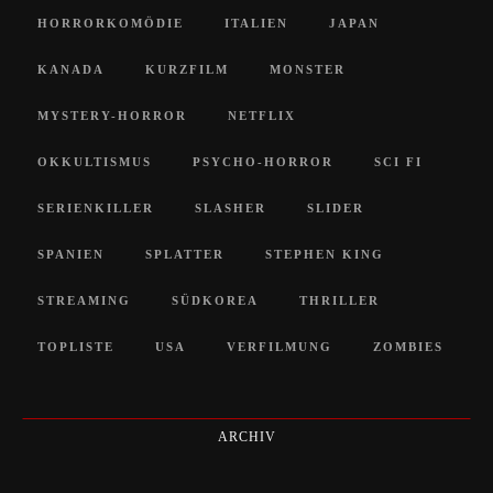
HORRORKOMÖDIE
ITALIEN
JAPAN
KANADA
KURZFILM
MONSTER
MYSTERY-HORROR
NETFLIX
OKKULTISMUS
PSYCHO-HORROR
SCI FI
SERIENKILLER
SLASHER
SLIDER
SPANIEN
SPLATTER
STEPHEN KING
STREAMING
SÜDKOREA
THRILLER
TOPLISTE
USA
VERFILMUNG
ZOMBIES
ARCHIV