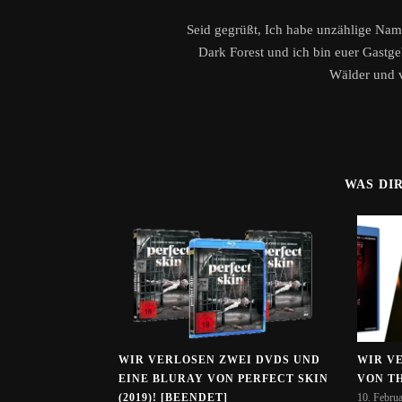
Seid gegrüßt, Ich habe unzählige Name
Dark Forest und ich bin euer Gastge
Wälder und v
WAS DI
WIR VERLOSEN ZWEI DVDS UND
WIR V
EINE BLURAY VON PERFECT SKIN
VON TH
(2019)! [BEENDET]
10. Febru