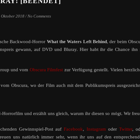
RAY! [BEENDET]
. Oktober 2018
/
No Comments
nische Backwood-Horror
What the Waters Left Behind
, der beim Obsc
umspreis gewann, auf DVD und Bluray. Hier habt ihr die Chance ihn
 Group und vom
Obscura Filmfest
zur Verfügung gestellt. Vielen herzlic
 vom Obscura, wo der Film auch mit dem Publikumspreis ausgezeich
Horrorfilm und erzählt uns gleich, warum ihr diesen so mögt. Wir fre
rechenden Gewinnspiel-Post auf
Facebook
,
Instagram
oder
Twitter
, o
reuen uns natürlich immer sehr, wenn ihr uns auf den entsprechen