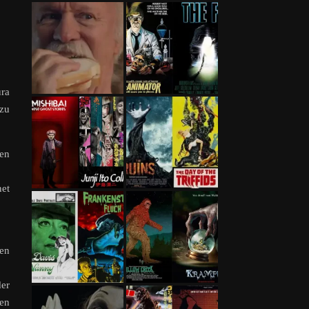
ura
 zu
hen
net
uen
der
den