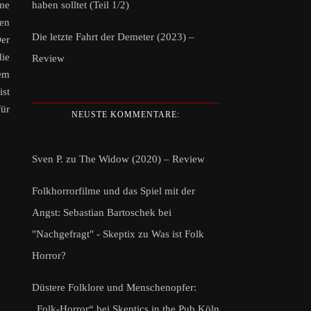
haben solltet (Teil 1/2)
me
sen
Die letzte Fahrt der Demeter (2023) –
Der
die
Review
dem
ist
für
NEUSTE KOMMENTARE:
Sven P.
zu
The Widow (2020) – Review
Folkhorrorfilme und das Spiel mit der
Angst: Sebastian Bartoschek bei
"Nachgefragt" - Skeptix
zu
Was ist Folk
Horror?
Düstere Folklore und Menschenopfer:
„Folk-Horror“ bei Skeptics in the Pub Köln