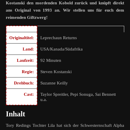
Kostanski den mordenden Kobold zurück und knüpft direkt
ans Original von 1993 an. Wir stellen uns für euch dem
reimenden Giftzwerg!
Originaltitel:
Leprechaun Returns
Land:
USA/Kanada/Südafrika
Laufzeit:
92 Minuten
Regie:
Steven Kostanski
Drehbuch:
Suzanne Keilly
Cast:
Taylor Spreitler, Pepi Sonuga, Sai Bennett
u.a.
Inhalt
Tory Redings Tochter Lila hat sich der Schwesternschaft Alpha