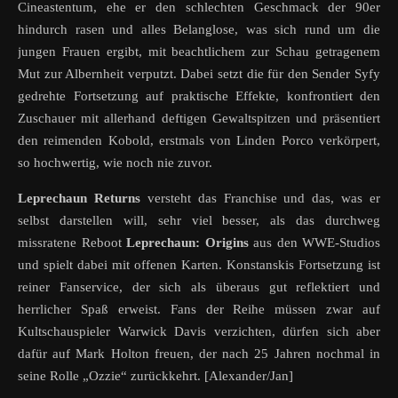
Cineastentum, ehe er den schlechten Geschmack der 90er
hindurch rasen und alles Belanglose, was sich rund um die
jungen Frauen ergibt, mit beachtlichem zur Schau getragenem
Mut zur Albernheit verputzt. Dabei setzt die für den Sender Syfy
gedrehte Fortsetzung auf praktische Effekte, konfrontiert den
Zuschauer mit allerhand deftigen Gewaltspitzen und präsentiert
den reimenden Kobold, erstmals von Linden Porco verkörpert,
so hochwertig, wie noch nie zuvor.
Leprechaun Returns
versteht das Franchise und das, was er
selbst darstellen will, sehr viel besser, als das durchweg
missratene Reboot
Leprechaun: Origins
aus den WWE-Studios
und spielt dabei mit offenen Karten. Konstanskis Fortsetzung ist
reiner Fanservice, der sich als überaus gut reflektiert und
herrlicher Spaß erweist. Fans der Reihe müssen zwar auf
Kultschauspieler Warwick Davis verzichten, dürfen sich aber
dafür auf Mark Holton freuen, der nach 25 Jahren nochmal in
seine Rolle „Ozzie“ zurückkehrt. [Alexander/Jan]