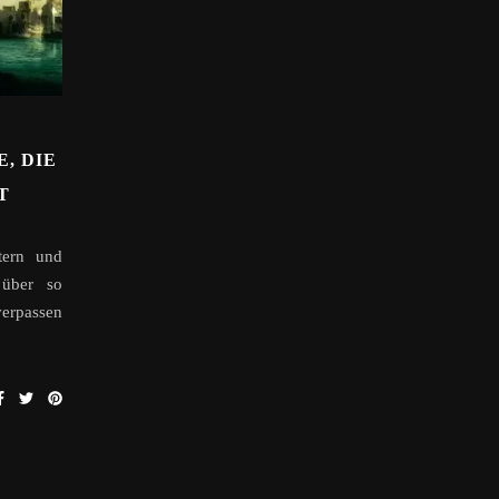
, DIE
T
tern und
 über so
verpassen