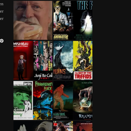
en
er
er