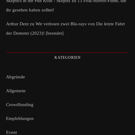
Skeptics in the Pub Köln - Skeptix
zu
13 Folk-Horror-Filme, die
ihr gesehen haben solltet!
Arthur Dent
zu
Wir verlosen zwei Blu-rays von Die letzte Fahrt
der Demeter (2023)! [beendet]
KATEGORIEN
Abgründe
Allgemein
Crowdfunding
Empfehlungen
Event