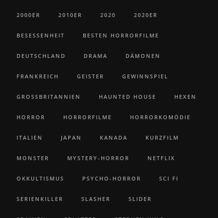
2000ER
2010ER
2020
2020ER
BESESSENHEIT
BESTEN HORRORFILME
DEUTSCHLAND
DRAMA
DÄMONEN
FRANKREICH
GEISTER
GEWINNSPIEL
GROSSBRITANNIEN
HAUNTED HOUSE
HEXEN
HORROR
HORRORFILME
HORRORKOMÖDIE
ITALIEN
JAPAN
KANADA
KURZFILM
MONSTER
MYSTERY-HORROR
NETFLIX
OKKULTISMUS
PSYCHO-HORROR
SCI FI
SERIENKILLER
SLASHER
SLIDER