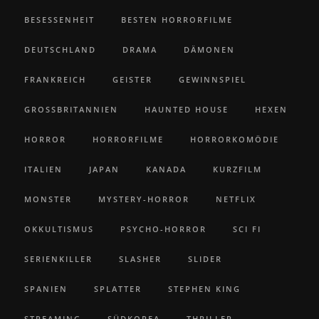
BESESSENHEIT
BESTEN HORRORFILME
DEUTSCHLAND
DRAMA
DÄMONEN
FRANKREICH
GEISTER
GEWINNSPIEL
GROSSBRITANNIEN
HAUNTED HOUSE
HEXEN
HORROR
HORRORFILME
HORRORKOMÖDIE
ITALIEN
JAPAN
KANADA
KURZFILM
MONSTER
MYSTERY-HORROR
NETFLIX
OKKULTISMUS
PSYCHO-HORROR
SCI FI
SERIENKILLER
SLASHER
SLIDER
SPANIEN
SPLATTER
STEPHEN KING
STREAMING
SÜDKOREA
THRILLER