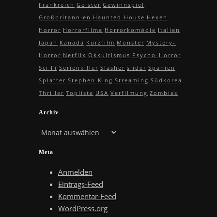
Frankreich
Geister
Gewinnspiel
Großbritannien
Haunted House
Hexen
Horror
Horrorfilme
Horrorkomödie
Italien
Japan
Kanada
Kurzfilm
Monster
Mystery-
Horror
Netflix
Okkultismus
Psycho-Horror
Sci Fi
Serienkiller
Slasher
slider
Spanien
Splatter
Stephen King
Streaming
Südkorea
Thriller
Topliste
USA
Verfilmung
Zombies
Archiv
Archiv
Meta
Anmelden
Eintrags-Feed
Kommentar-Feed
WordPress.org