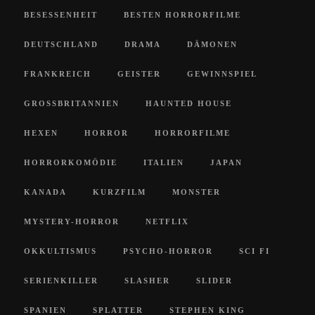
BESESSENHEIT
BESTEN HORRORFILME
DEUTSCHLAND
DRAMA
DÄMONEN
FRANKREICH
GEISTER
GEWINNSPIEL
GROSSBRITANNIEN
HAUNTED HOUSE
HEXEN
HORROR
HORRORFILME
HORRORKOMÖDIE
ITALIEN
JAPAN
KANADA
KURZFILM
MONSTER
MYSTERY-HORROR
NETFLIX
OKKULTISMUS
PSYCHO-HORROR
SCI FI
SERIENKILLER
SLASHER
SLIDER
SPANIEN
SPLATTER
STEPHEN KING