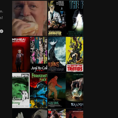
o.
n!