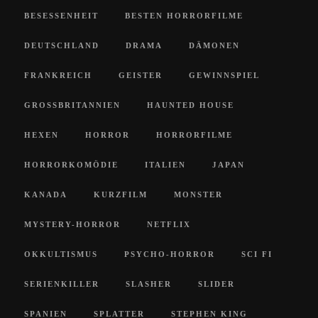
BESESSENHEIT
BESTEN HORRORFILME
DEUTSCHLAND
DRAMA
DÄMONEN
FRANKREICH
GEISTER
GEWINNSPIEL
GROSSBRITANNIEN
HAUNTED HOUSE
HEXEN
HORROR
HORRORFILME
HORRORKOMÖDIE
ITALIEN
JAPAN
KANADA
KURZFILM
MONSTER
MYSTERY-HORROR
NETFLIX
OKKULTISMUS
PSYCHO-HORROR
SCI FI
SERIENKILLER
SLASHER
SLIDER
SPANIEN
SPLATTER
STEPHEN KING