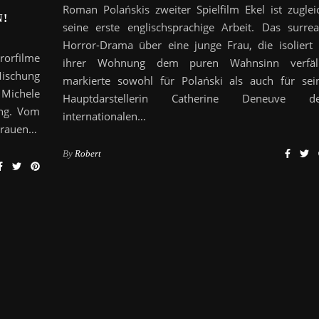
Roman Polańskis zweiter Spielfilm Ekel ist zuglei
!
seine erste englischsprachige Arbeit. Das surrea
Horror-Drama über eine junge Frau, die isoliert 
rorfilme
ihrer Wohnung dem puren Wahnsinn verfäll
ischung
markierte sowohl für Polański als auch für sei
 Michele
Hauptdarstellerin Catherine Deneuve d
ing. Vom
internationalen…
Grauen…
By
Robert