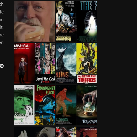
ch
le
in
t,
ne
en