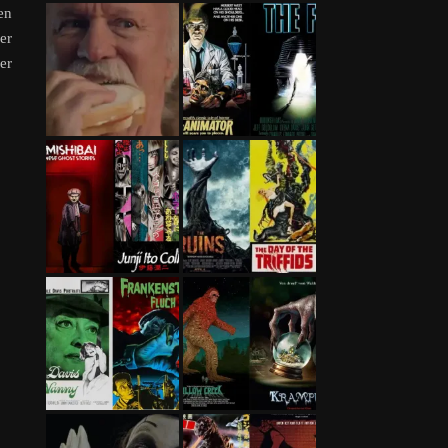
en
er
er