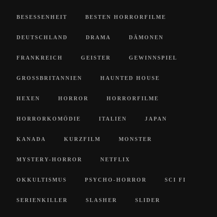
BESESSENHEIT
BESTEN HORRORFILME
DEUTSCHLAND
DRAMA
DÄMONEN
FRANKREICH
GEISTER
GEWINNSPIEL
GROSSBRITANNIEN
HAUNTED HOUSE
HEXEN
HORROR
HORRORFILME
HORRORKOMÖDIE
ITALIEN
JAPAN
KANADA
KURZFILM
MONSTER
MYSTERY-HORROR
NETFLIX
OKKULTISMUS
PSYCHO-HORROR
SCI FI
SERIENKILLER
SLASHER
SLIDER