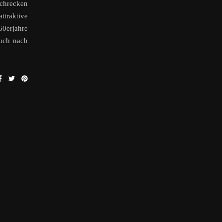
Schrecken
traktive
erjahre
euch nach