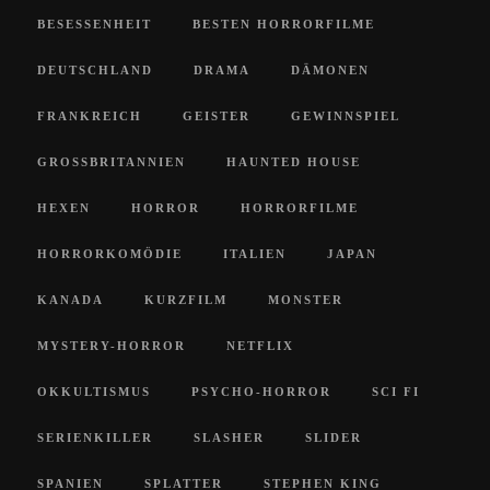
BESESSENHEIT
BESTEN HORRORFILME
DEUTSCHLAND
DRAMA
DÄMONEN
FRANKREICH
GEISTER
GEWINNSPIEL
GROSSBRITANNIEN
HAUNTED HOUSE
HEXEN
HORROR
HORRORFILME
HORRORKOMÖDIE
ITALIEN
JAPAN
KANADA
KURZFILM
MONSTER
MYSTERY-HORROR
NETFLIX
OKKULTISMUS
PSYCHO-HORROR
SCI FI
SERIENKILLER
SLASHER
SLIDER
SPANIEN
SPLATTER
STEPHEN KING