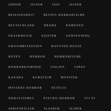
2000ER
2010ER
2020
2020ER
BESESSENHEIT
BESTEN HORRORFILME
DEUTSCHLAND
DRAMA
DÄMONEN
FRANKREICH
GEISTER
GEWINNSPIEL
GROSSBRITANNIEN
HAUNTED HOUSE
HEXEN
HORROR
HORRORFILME
HORRORKOMÖDIE
ITALIEN
JAPAN
KANADA
KURZFILM
MONSTER
MYSTERY-HORROR
NETFLIX
OKKULTISMUS
PSYCHO-HORROR
SCI FI
SERIENKILLER
SLASHER
SLIDER