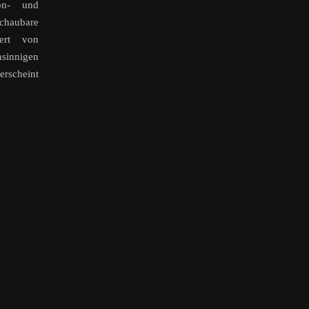
on- und
chaubare
kert von
sinnigen
erscheint