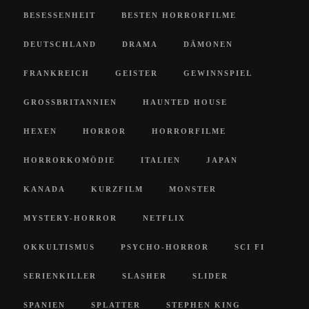
BESESSENHEIT
BESTEN HORRORFILME
DEUTSCHLAND
DRAMA
DÄMONEN
FRANKREICH
GEISTER
GEWINNSPIEL
GROSSBRITANNIEN
HAUNTED HOUSE
HEXEN
HORROR
HORRORFILME
HORRORKOMÖDIE
ITALIEN
JAPAN
KANADA
KURZFILM
MONSTER
MYSTERY-HORROR
NETFLIX
OKKULTISMUS
PSYCHO-HORROR
SCI FI
SERIENKILLER
SLASHER
SLIDER
SPANIEN
SPLATTER
STEPHEN KING