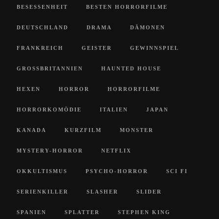
BESESSENHEIT
BESTEN HORRORFILME
DEUTSCHLAND
DRAMA
DÄMONEN
FRANKREICH
GEISTER
GEWINNSPIEL
GROSSBRITANNIEN
HAUNTED HOUSE
HEXEN
HORROR
HORRORFILME
HORRORKOMÖDIE
ITALIEN
JAPAN
KANADA
KURZFILM
MONSTER
MYSTERY-HORROR
NETFLIX
OKKULTISMUS
PSYCHO-HORROR
SCI FI
SERIENKILLER
SLASHER
SLIDER
SPANIEN
SPLATTER
STEPHEN KING