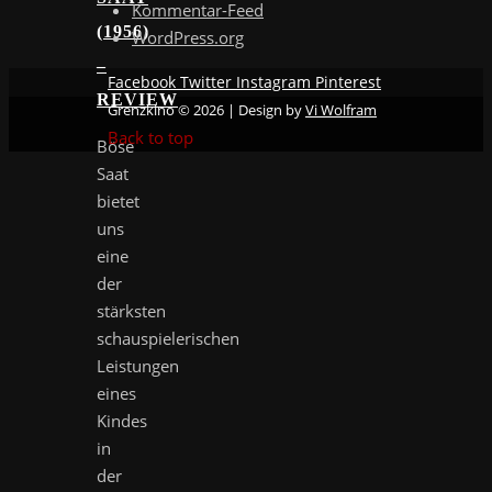
Kommentar-Feed
(1956)
WordPress.org
–
Facebook
Twitter
Instagram
Pinterest
REVIEW
Grenzkino © 2026 | Design by
Vi Wolfram
Back to top
Böse
Saat
bietet
uns
eine
der
stärksten
schauspielerischen
Leistungen
eines
Kindes
in
der