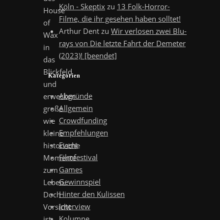
Köln - Skeptix
zu
13 Folk-Horror-
House
Filme, die ihr gesehen haben solltet!
of
Arthur Dent
zu
Wir verlosen zwei Blu-
Wax
rays von Die letzte Fahrt der Demeter
in
(2023)! [beendet]
das
Blickfeld
Kategorien
und
Abgründe
erwecken
Allgemein
große
Crowdfunding
wie
Empfehlungen
kleine
Event
historische
Filmfestival
Momente
Games
zum
Gewinnspiel
Leben.
Hinter den Kulissen
Doch
Interview
Vorsicht
Kolumne
ist