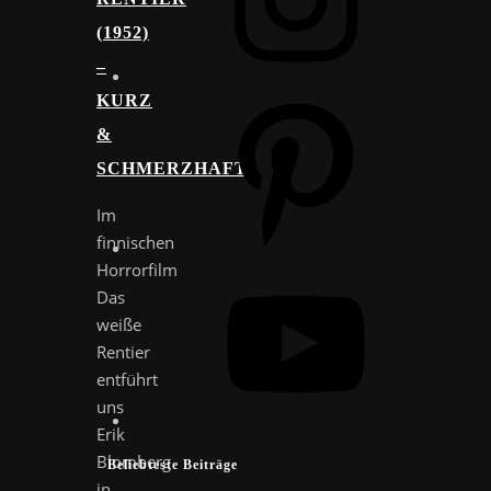
1952) –
K
Pinterest
URZ &
S
CHMERZHAFT
Im
finnischen
Horrorfilm
YouTube
Das
weiße
Rentier
entführt
uns
Erik
Blomberg
Beliebteste Beiträge
in