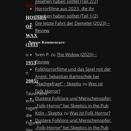
gesehen haben solltet (Teil 2/2)
Kritik
Horrorfilme aus 2023, die ihr
gesehen haben solltet (Teil 1/2)
HOUSES
Die letzte Fahrt der Demeter (2023) –
OF
Review
WAX
Neuste Kommentare:
(1933
–
Sven P.
zu
The Widow (2020) –
Review
1953
Folkhorrorfilme und das Spiel mit der
–
Angst: Sebastian Bartoschek bei
2005)
"Nachgefragt" - Skeptix
zu
Was ist
Folk Horror?
Täuschend
Düstere Folklore und Menschenopfer:
echt
„Folk-Horror“ bei Skeptics in the Pub
ragen
Köln - Skeptix
zu
Was ist Folk Horror?
die
Düstere Folklore und Menschenopfer:
Figuren
„Folk-Horror“ bei Skeptics in the Pub
des