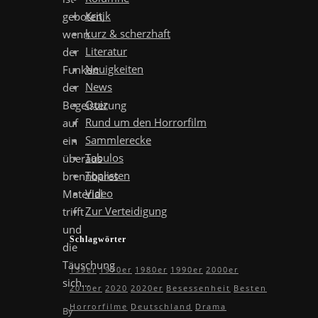
Kritik
geboten,
kurz & scherzhaft
wenn
Literatur
der
Neuigkeiten
Funken
News
der
Quiz
Begeisterung
Rund um den Horrorfilm
auf
Sammlerecke
ein
Tabulos
überaus
Toplisten
brennbares
Video
Material
Zur Verteidigung
trifft
und
Schlagwörter
die
Täuschung
139er
1970er
1980er
1990er
2000er
sich…
2010er
2020
2020er
Besessenheit
Besten
Horrorfilme
Deutschland
Drama
By