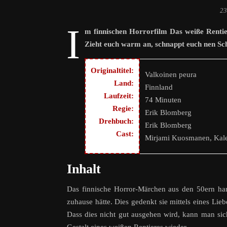
23
I
m finnischen Horrorfilm Das weiße Rentie
Zieht euch warm an, schnappt euch nen Schl
Originaltitel:
Valkoinen peura
Land:
Finnland
Laufzeit:
74 Minuten
Regie:
Erik Blomberg
Drehbuch:
Erik Blomberg
Cast:
Mirjami Kuosmanen, Kaler
Inhalt
Das finnische Horror-Märchen aus den 50ern hand
zuhause hätte. Dies gedenkt sie mittels eines Lie
Dass dies nicht gut ausgehen wird, kann man sich 