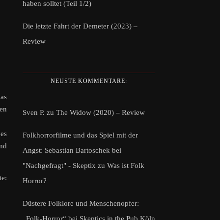
haben solltet (Teil 1/2)
Die letzte Fahrt der Demeter (2023) –
Review
NEUSTE KOMMENTARE:
das
ken
Sven P.
zu
The Widow (2020) – Review
 es
Folkhorrorfilme und das Spiel mit der
und
Angst: Sebastian Bartoschek bei
"Nachgefragt" - Skeptix
zu
Was ist Folk
te:
Horror?
Düstere Folklore und Menschenopfer:
„Folk-Horror“ bei Skeptics in the Pub Köln