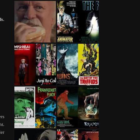
ds.
ers
ht.
der