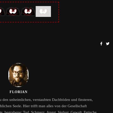
FLORIAN
zu den unheimlichen, verstaubten Dachböden und finsteren,
ichen Seele. Hier trifft man alles von der Gesellschaft
, begrabene: Tod, Schmerz, Angst, Verlust, Gewalt, Fetische,