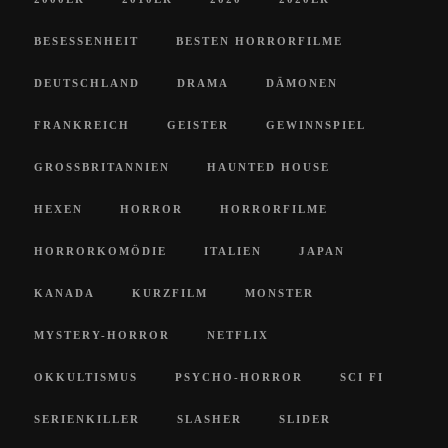
BESESSENHEIT
BESTEN HORRORFILME
DEUTSCHLAND
DRAMA
DÄMONEN
FRANKREICH
GEISTER
GEWINNSPIEL
GROSSBRITANNIEN
HAUNTED HOUSE
HEXEN
HORROR
HORRORFILME
HORRORKOMÖDIE
ITALIEN
JAPAN
KANADA
KURZFILM
MONSTER
MYSTERY-HORROR
NETFLIX
OKKULTISMUS
PSYCHO-HORROR
SCI FI
SERIENKILLER
SLASHER
SLIDER