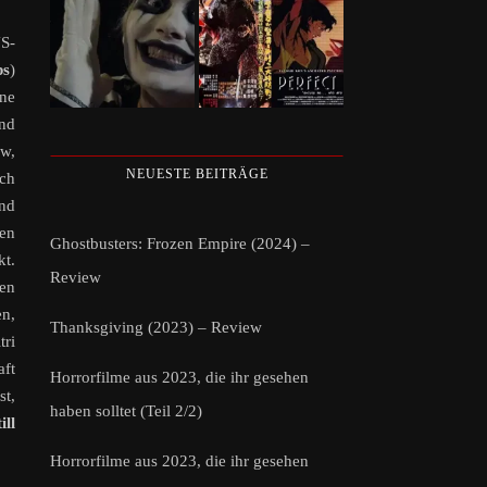
US-
ps
)
hne
and
ew,
NEUESTE BEITRÄGE
sch
nd
den
Ghostbusters: Frozen Empire (2024) –
kt.
Review
ren
en,
Thanksgiving (2023) – Review
tri
aft
Horrorfilme aus 2023, die ihr gesehen
st,
haben solltet (Teil 2/2)
ll
Horrorfilme aus 2023, die ihr gesehen