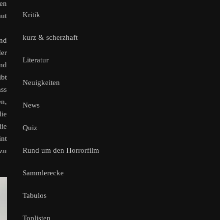
uen
Kritik
aut
kurz & scherzhaft
und
der
Literatur
und
ibt
Neuigkeiten
ass
en,
News
die
die
Quiz
int
Rund um den Horrorfilm
 zu
Sammlerecke
Tabulos
Toplisten