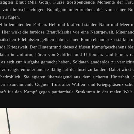
ängstigten Braut (Mia Goth). Kurze trostspendende Momente der Fra
h vom herrschsüchtigen Bräutigam unterbrochen, der von seiner Br
le zu fügen.
el in leuchtenden Farben. Hell und kraftvoll stahlen Natur und Meer 
. Hier wirkt die farblose Braut/Marsha wie eine Naturgewalt. Miteinan
aumatischen Erlebnissen gelitten haben, einen Raum einander zu stärken 
ende Kriegswelt. Der Hintergrund dieses diffusen Kampfgeschehens ble
daten in Uniform, hören von Schiffen und U-Booten. Und lernen, d
es sich zur Aufgabe gemacht haben, Soldaten gnadenlos zu vernicht
 zu reagieren oder auch zufällig auf der Insel zu landen. Dabei wirkt 
 bedrohlich. Sie agieren überwiegend aus dem sicheren Hinterhalt, 
 ernstzunehmende Gegner. Trotz aller Waffen- und Kriegspräsenz sche
aft für den Kampf gegen patriarchale Strukturen in der realen Welt