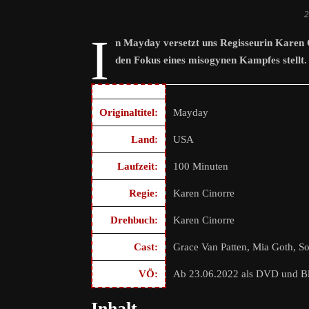
2
I
n Mayday versetzt uns Regisseurin Karen C
den Fokus eines misogynen Kampfes stellt.
Originaltitel:
Mayday
Land:
USA
Laufzeit:
100 Minuten
Regie:
Karen Cinorre
Drehbuch:
Karen Cinorre
Cast:
Grace Van Patten, Mia Goth, So
VÖ:
Ab 23.06.2022 als DVD und Bl
Inhalt