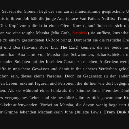
Säuseln der Sirenen liegt der von zarter Frauenstimme gesprochene 
nis in ihrem Job hält die junge Ana (Grace Van Patten,
Netflix: Tram
 Ohr, Kopf voran direkt in einen Ofen. Kurz darauf findet sie sich o
eder, wo eine toughe Marsha (Mia Goth,
Suspiria
) sie aufliest, kurzerh
e zu einem gestrandeten U-Boot bringt. Dort lernt sie die restliche Cr
d
) und Bea (Havana Rose Liu,
The Exit
) kennen, die sie beide ra
wunderbar. Ana lernt von Marsha das Schwimmen, Scharfschießen u
ommenden Soldaten auf der Insel den Garaus zu machen. Außerdem wer
iffe in unsichere Gewässer und damit in ihr sicheres Verderben geloc
 schön sein, dieses kleine Paradies. Doch im Gegensatz zu den ande
ren Leben, erkennt Figuren und Personen, die ihr hier wie dort begegn
n. Als sie während eines Funkrufs die Stimme ihres Freundes Dimi
amtes vergangenes Leben und sie beschließt, ihre zurück gewonnene Kr
ckkehr aufzuwenden. Vorbei an Marsha, die davon wenig begeistert i
der Gruppe lebenden Mechanikerin June (Juliette Lewis,
From Dusk ti