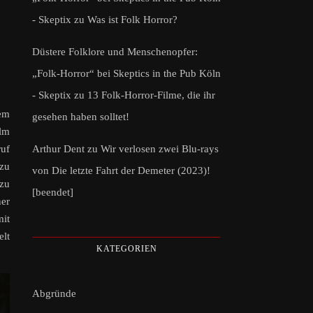
- Skeptix
zu
Was ist Folk Horror?
Düstere Folklore und Menschenopfer:
„Folk-Horror“ bei Skeptics in the Pub Köln
- Skeptix
zu
13 Folk-Horror-Filme, die ihr
em
gesehen haben solltet!
lm
Arthur Dent
zu
Wir verlosen zwei Blu-rays
ruf
 zu
von Die letzte Fahrt der Demeter (2023)!
 zu
[beendet]
ner
it
elt
KATEGORIEN
Abgründe