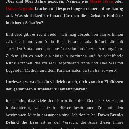
70er und 80er Jahre gezogen; Namen wie
Mario Bava
oder
Dario Argento
tauchen in Besprechungen deiner Filme häufig
auf. Was sind darüber hinaus für dich die stärksten Einflüsse
in deinem Schaffen?
Einflüsse gibt es recht viele – ich mag abseits von Horrorfilmen
z.B. die Filme von Alain Resnais oder Luis Buñuel, die mit
surrealen Situationen auf eine fast schon nüchterne Art umgehen.
Zudem gibt es auch ein einige Autor:innen und freischaffende
Künstler:innen, die ich sehr inspirierend finde und alles was mit
Legenden/Mythen und dem Paranormalen zu tun hat sowieso!
Inwieweit versuchst du vielleicht auch, dich von den Einflüssen
der genannten Altmeister zu emanzipieren?
Ich glaube, dass viele der Horrorfilme der 60er bis 70er so gut
funktionieren, weil sie in dieser bestimmten Zeit mit den
bestimmten Mitteln entstanden sind. Ich denke bei
Dawn Breaks
Behind the Eyes
ist es der Versuch, die Aura dieser Filme