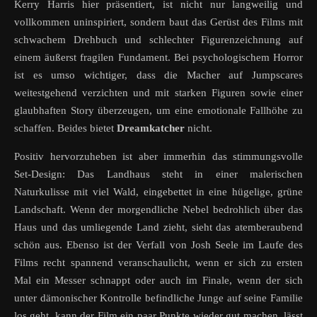
Kerry Harris hier präsentiert, ist nicht nur langweilig und
vollkommen uninspiriert, sondern baut das Gerüst des Films mit
schwachem Drehbuch und schlechter Figurenzeichnung auf
einem äußerst fragilen Fundament. Bei psychologischem Horror
ist es umso wichtiger, dass die Macher auf Jumpscares
weitestgehend verzichten und mit starken Figuren sowie einer
glaubhaften Story überzeugen, um eine emotionale Fallhöhe zu
schaffen. Beides bietet
Dreamkatcher
nicht.
Positiv hervorzuheben ist aber immerhin das stimmungsvolle
Set-Design: Das Landhaus steht in einer malerischen
Naturkulisse mit viel Wald, eingebettet in eine hügelige, grüne
Landschaft. Wenn der morgendliche Nebel bedrohlich über das
Haus und das umliegende Land zieht, sieht das atemberaubend
schön aus. Ebenso ist der Verfall von Josh Seele im Laufe des
Films recht spannend veranschaulicht, wenn er sich zu ersten
Mal ein Messer schnappt oder auch im Finale, wenn der sich
unter dämonischer Kontrolle befindliche Junge auf seine Familie
los geht, kann der Film ein paar Punkte wieder gut machen, lässt