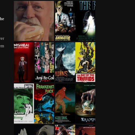
he
er
dem