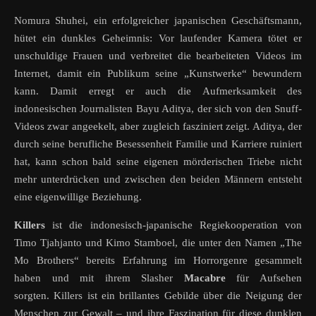
Nomura Shuhei, ein erfolgreicher japanischen Geschäftsmann,
hütet ein dunkles Geheimnis: Vor laufender Kamera tötet er
unschuldige Frauen und verbreitet die bearbeiteten Videos im
Internet, damit ein Publikum seine „Kunstwerke“ bewundern
kann. Damit erregt er auch die Aufmerksamkeit des
indonesischen Journalisten Bayu Aditya, der sich von den Snuff-
Videos zwar angeekelt, aber zugleich fasziniert zeigt. Aditya, der
durch seine berufliche Besessenheit Familie und Karriere ruiniert
hat, kann schon bald seine eigenen mörderischen Triebe nicht
mehr unterdrücken und zwischen den beiden Männern entsteht
eine eigenwillige Beziehung.
Killers
ist die indonesisch-japanische Regiekooperation von
Timo Tjahjanto und Kimo Stamboel, die unter den Namen „The
Mo Brothers“ bereits Erfahrung im Horrorgenre gesammelt
haben und mit ihrem Slasher
Macabre
für Aufsehen
sorgten. Killers ist ein brillantes Gebilde über die Neigung der
Menschen zur Gewalt – und ihre Faszination für diese dunklen