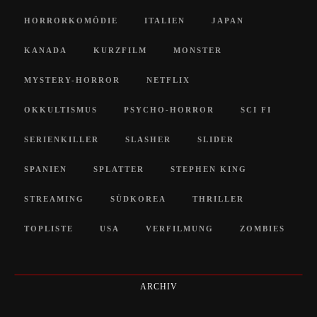
HORRORKOMÖDIE
ITALIEN
JAPAN
KANADA
KURZFILM
MONSTER
MYSTERY-HORROR
NETFLIX
OKKULTISMUS
PSYCHO-HORROR
SCI FI
SERIENKILLER
SLASHER
SLIDER
SPANIEN
SPLATTER
STEPHEN KING
STREAMING
SÜDKOREA
THRILLER
TOPLISTE
USA
VERFILMUNG
ZOMBIES
ARCHIV