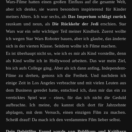
Wars-Filme hatten einen großen Einfluss auf die gesamte Welt,
aber ich denke, sie waren besonders inspirierend für Kinder
meines Alters. Ich war sechs, als
Das Imperium schlägt zurück
rauskam und neun, als
Die Rückkehr der Jedi
erschien. Star
Wars war ein sehr wichtiger Teil meiner Kindheit. Zuerst wollte
ich wegen Star Wars Roboter bauen, aber ich glaube, das änderte
sich in der vierten Klasse. Seitdem wollte ich Filme machen.
Es ist überhaupt nicht so, wie ich es mir als Kind vorstellte, denn
als Kind wollte ich in Hollywood arbeiten. Das war mein Ziel,
bis ich aufs College ging. Aber als ich dann anfing, Independent-
Filme zu drehen, genoss ich die Freiheit. Und nachdem ich
einige Zeit in Los Angeles verbrachte und mit vielen Leuten aus
dem Business geredet hatte, entschied ich, dass mir das ein zu
verrücktes Spiel war – eines, für das ich nicht die Geduld
aufbrachte. Ich meine, du kannst dich dort für Jahrzehnte
abplagen, mit dem Versuch, einen einzigen Film zu machen.
Scheiß drauf! Da mach ich den verdammten Film lieber selbst.
Dein Debütfilm Found wurde von Publikum und Kritikern