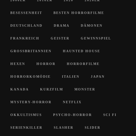
BESESSENHEIT
BESTEN HORRORFILME
DEUTSCHLAND
DRAMA
DÄMONEN
FRANKREICH
GEISTER
GEWINNSPIEL
GROSSBRITANNIEN
HAUNTED HOUSE
HEXEN
HORROR
HORRORFILME
HORRORKOMÖDIE
ITALIEN
JAPAN
KANADA
KURZFILM
MONSTER
MYSTERY-HORROR
NETFLIX
OKKULTISMUS
PSYCHO-HORROR
SCI FI
SERIENKILLER
SLASHER
SLIDER