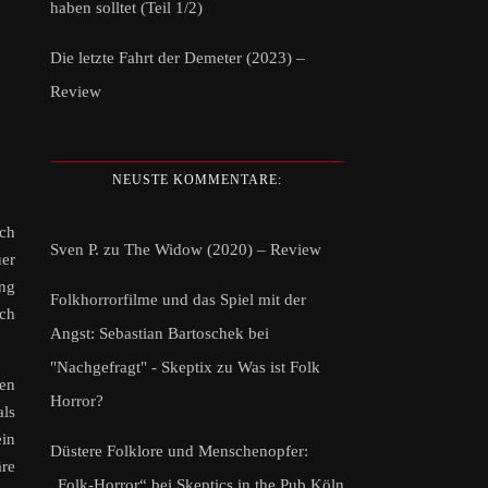
haben solltet (Teil 1/2)
Die letzte Fahrt der Demeter (2023) –
Review
NEUSTE KOMMENTARE:
sch
Sven P.
zu
The Widow (2020) – Review
uer
ung
Folkhorrorfilme und das Spiel mit der
och
Angst: Sebastian Bartoschek bei
"Nachgefragt" - Skeptix
zu
Was ist Folk
gen
Horror?
als
ein
Düstere Folklore und Menschenopfer:
äre
„Folk-Horror“ bei Skeptics in the Pub Köln