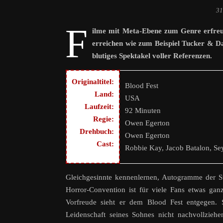
31
F
ilme mit Meta-Ebene zum Genre erfreue
erreichen wie zum Beispiel Tucker & Dal
blutiges Spektakel voller Referenzen.
Originaltitel:
Blood Fest
Land:
USA
Laufzeit:
92 Minuten
Regie:
Owen Egerton
Drehbuch:
Owen Egerton
Cast:
Robbie Kay, Jacob Batalon, Sey
Gleichgesinnte kennenlernen, Autogramme der S
Horror-Convention ist für viele Fans etwas ga
Vorfreude sieht er dem Blood Fest entgegen. 
Leidenschaft seines Sohnes nicht nachvollzieh