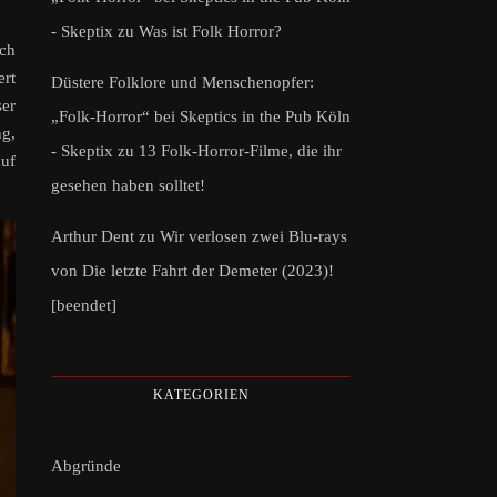
- Skeptix
zu
Was ist Folk Horror?
och
ert
Düstere Folklore und Menschenopfer:
ser
„Folk-Horror“ bei Skeptics in the Pub Köln
ng,
- Skeptix
zu
13 Folk-Horror-Filme, die ihr
uf
gesehen haben solltet!
Arthur Dent
zu
Wir verlosen zwei Blu-rays
von Die letzte Fahrt der Demeter (2023)!
[beendet]
KATEGORIEN
Abgründe