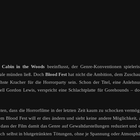
 Cabin in the Woods
beeinflusst, der Genre-Konventionen spieleri
inale münden ließ. Doch
Blood Fest
hat nicht die Ambition, dem Zuscha
ächste Kracher für die Horrorparty sein. Schon der Titel, eine Anlehn
ll Gordon Lewis, verspricht eine Schlachtplatte für Gorehounds – d
uten, dass die Horrorfilme in der letzten Zeit kaum zu schocken vermö
m Blood Fest will er dies ändern und sieht keine andere Möglichkeit, 
 dass der Film damit das Genre auf Gewaltdarstellungen reduziert und 
t sich selbst in blutgetränkten Tötungen, ohne je Spannung oder Atmosph