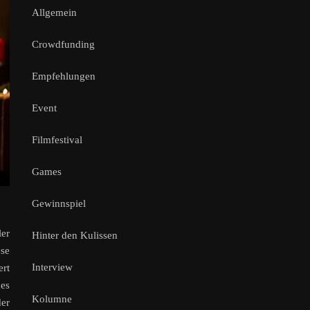
Allgemein
Crowdfunding
Empfehlungen
Event
Filmfestival
Games
Gewinnspiel
ler
Hinter den Kulissen
ese
Interview
ert
hes
Kolumne
der