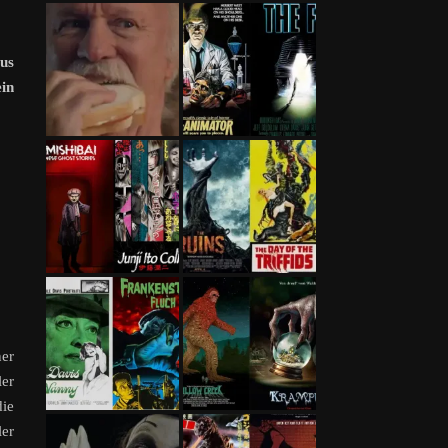
tus
ein
ner
ler
ie
ler