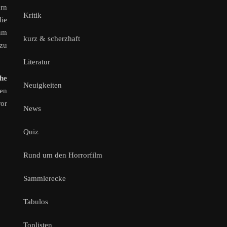
ern
Kritik
die
um
kurz & scherzhaft
 zu
Literatur
the
Neuigkeiten
en
ror
News
Quiz
Rund um den Horrorfilm
Sammlerecke
Tabulos
Toplisten