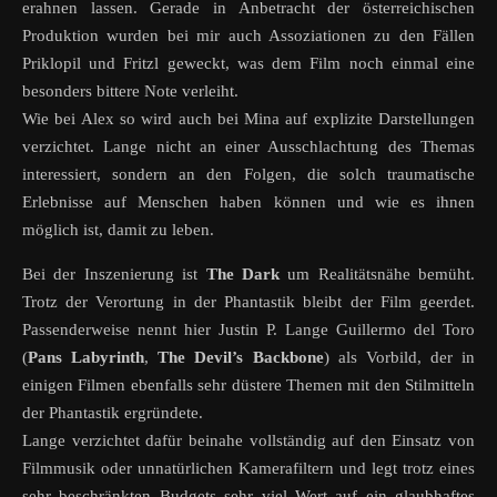
erahnen lassen. Gerade in Anbetracht der österreichischen
Produktion wurden bei mir auch Assoziationen zu den Fällen
Priklopil und Fritzl geweckt, was dem Film noch einmal eine
besonders bittere Note verleiht.
Wie bei Alex so wird auch bei Mina auf explizite Darstellungen
verzichtet. Lange nicht an einer Ausschlachtung des Themas
interessiert, sondern an den Folgen, die solch traumatische
Erlebnisse auf Menschen haben können und wie es ihnen
möglich ist, damit zu leben.
Bei der Inszenierung ist
The Dark
um Realitätsnähe bemüht.
Trotz der Verortung in der Phantastik bleibt der Film geerdet.
Passenderweise nennt hier Justin P. Lange Guillermo del Toro
(
Pans Labyrinth
,
The Devil’s Backbone
) als Vorbild, der in
einigen Filmen ebenfalls sehr düstere Themen mit den Stilmitteln
der Phantastik ergründete.
Lange verzichtet dafür beinahe vollständig auf den Einsatz von
Filmmusik oder unnatürlichen Kamerafiltern und legt trotz eines
sehr beschränkten Budgets sehr viel Wert auf ein glaubhaftes