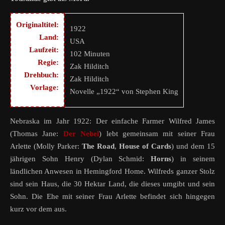
Originaltitel:
1922
Land:
USA
Laufzeit:
102 Minuten
Regie:
Zak Hilditch
Drehbuch:
Zak Hilditch
Vorlage:
Novelle „1922“ von Stephen King
Nebraska im Jahr 1922: Der einfache Farmer Wilfred James
(Thomas Jane:
Der Nebel
) lebt gemeinsam mit seiner Frau
Arlette (Molly Parker:
The Road
,
House of Cards
) und dem 15
jährigen Sohn Henry (Dylan Schmid:
Horns
) in seinem
ländlichen Anwesen in Hemingford Home. Wilfreds ganzer Stolz
sind sein Haus, die 30 Hektar Land, die dieses umgibt und sein
Sohn. Die Ehe mit seiner Frau Arlette befindet sich hingegen
kurz vor dem aus.