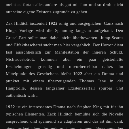
meint es fortan alles andere als gut mit ihm und so droht nicht
nur seine eigene Existenz zugrunde zu gehen.
Zak Hilditch inszeniert
1922
ruhig und ausgeglichen. Ganz nach
Kings Vorlage wird die Spannung langsam aufgebaut. Den
Grusel-Part sollte man dabei nicht überbewerten. Jump-Scares
und Effekthascherei sucht man hier vergeblich. Der Horror dient
fast ausschließlich zur Manifestation der inneren Schuld.
Nichtsdestotrotz kommen aber ein paar geisterhafte
Erscheinungen gruselig und unvorhersehbar daher. Im
Mittelpunkt des Geschehens bleibt
1922
aber ein Drama und
punktet mit einem überzeugenden Thomas Jane in der
Hauptrolle, dessen langsamer Existenzzerfall spürbar und
authentisch wirkt.
1922
ist ein interessantes Drama nach Stephen King mit für ihn
typischen Elementen. Zack Hilditch bemühte sich die Novelle
ansprechend und spannend zu adaptieren und das ist ihm dank
einer ordentlichen Inszenierung und seinem überzeugenden