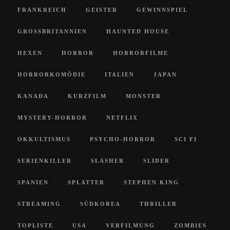
FRANKREICH
GEISTER
GEWINNSPIEL
GROSSBRITANNIEN
HAUNTED HOUSE
HEXEN
HORROR
HORRORFILME
HORRORKOMÖDIE
ITALIEN
JAPAN
KANADA
KURZFILM
MONSTER
MYSTERY-HORROR
NETFLIX
OKKULTISMUS
PSYCHO-HORROR
SCI FI
SERIENKILLER
SLASHER
SLIDER
SPANIEN
SPLATTER
STEPHEN KING
STREAMING
SÜDKOREA
THRILLER
TOPLISTE
USA
VERFILMUNG
ZOMBIES