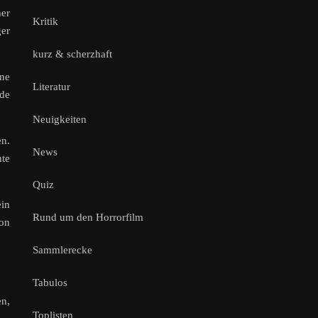
er
Kritik
ger
kurz & scherzhaft
ine
Literatur
nde
Neuigkeiten
en.
News
hte
Quiz
in
Rund um den Horrorfilm
hon
Sammlerecke
Tabulos
en,
Toplisten