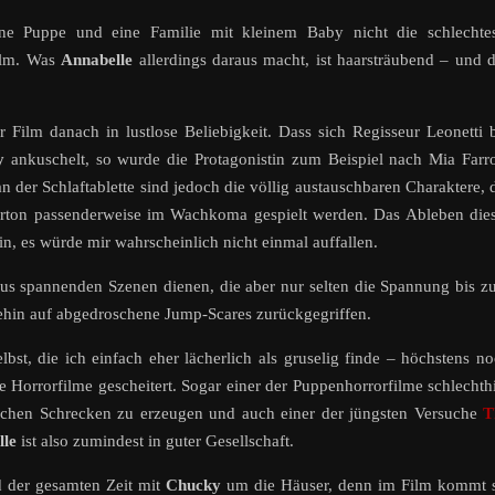
ne Puppe und eine Familie mit kleinem Baby nicht die schlechtes
film. Was
Annabelle
allerdings daraus macht, ist haarsträubend – und 
r Film danach in lustlose Beliebigkeit. Dass sich Regisseur Leonetti 
y
ankuschelt, so wurde die Protagonistin zum Beispiel nach Mia Far
n der Schlaftablette sind jedoch die völlig austauschbaren Charaktere, 
rton passenderweise im Wachkoma gespielt werden. Das Ableben die
in, es würde mir wahrscheinlich nicht einmal auffallen.
us spannenden Szenen dienen, die aber nur selten die Spannung bis 
ehin auf abgedroschene Jump-Scares zurückgegriffen.
lbst, die ich einfach eher lächerlich als gruselig finde – höchstens n
e Horrorfilme gescheitert. Sogar einer der Puppenhorrorfilme schlechth
klichen Schrecken zu erzeugen und auch einer der jüngsten Versuche
T
lle
ist also zumindest in guter Gesellschaft.
 der gesamten Zeit mit
Chucky
um die Häuser, denn im Film kommt s