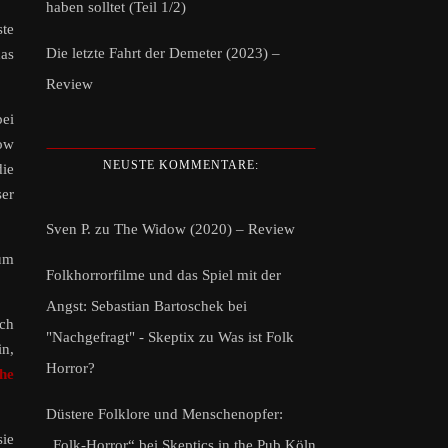
haben solltet (Teil 1/2)
te
Die letzte Fahrt der Demeter (2023) –
das
Review
bei
row
NEUSTE KOMMENTARE:
die
ser
Sven P.
zu
The Widow (2020) – Review
zum
Folkhorrorfilme und das Spiel mit der
Angst: Sebastian Bartoschek bei
och
"Nachgefragt" - Skeptix
zu
Was ist Folk
in,
Horror?
he
Düstere Folklore und Menschenopfer:
ie
„Folk-Horror“ bei Skeptics in the Pub Köln