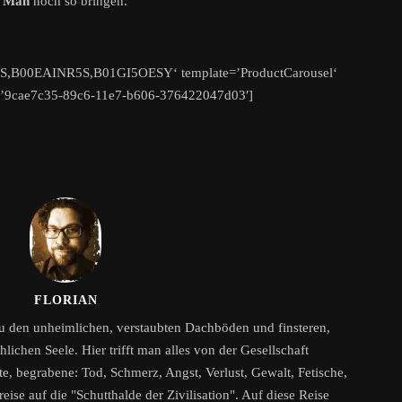
d Man
noch so bringen.
,B00EAINR5S,B01GI5OESY‘ template=’ProductCarousel‘
id=’9cae7c35-89c6-11e7-b606-376422047d03′]
FLORIAN
zu den unheimlichen, verstaubten Dachböden und finsteren,
ichen Seele. Hier trifft man alles von der Gesellschaft
, begrabene: Tod, Schmerz, Angst, Verlust, Gewalt, Fetische,
eise auf die "Schutthalde der Zivilisation". Auf diese Reise