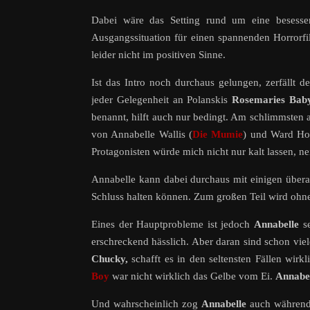
Dabei wäre das Setting rund um eine besesse
Ausgangssituation für einen spannenden Horror
leider nicht im positiven Sinne.
Ist das Intro noch durchaus gelungen, zerfällt de
jeder Gelegenheit an Polanskis
Rosemaries Bab
benannt, hilft auch nur bedingt. Am schlimmsten a
von Annabelle Wallis (
Die Mumie
) und Ward Ho
Protagonisten würde mich nicht nur kalt lassen, ne
Annabelle kann dabei durchaus mit einigen übera
Schluss halten können. Zum großen Teil wird ohn
Eines der Hauptprobleme ist jedoch
Annabelle
se
erschreckend hässlich. Aber daran sind schon viel
Chucky,
schafft es in den seltensten Fällen wir
Boy
war nicht wirklich das Gelbe vom Ei.
Annabe
Und wahrscheinlich zog
Annabelle
auch während