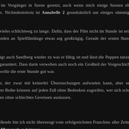
s im Vorgänger in Szene gesetzt, auch wenn mich einige Szenen eh
n. Nichtsdestotrotz ist
Annabelle 2
grundsätzlich um einiges stimmi
vieles schlichtweg zu lange. Dafür, dass der Film nicht im Stande ist se
unden an Spielfilmlänge etwas arg großzügig. Gerade der ersten Stu
eigt auch Sandberg wieder zu was er fähig ist und lässt die Puppen tanz
arantiert. Dass darin verwoben auch noch ein Großteil der Vorgeschic
 wofür die erste Stunde gut war.
r, der zwar mit keinerlei Überraschungen aufwarten kann, aber se
der Reihe können auf jeden Fall ohne Bedenken zugreifen, wer sich sc
en ohne schlechtes Gewissen auslassen.
ends bin ich nicht überzeugt vom erfolgreichsten Franchise aller Zeit