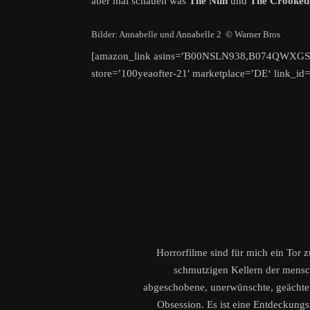
aber mal schauen was
The Nun
und
The Crooke
Bilder: Annabelle und Annabelle 2 © Warner Bros
[amazon_link asins=’B00NSLN938,B074QWXGSS
store=’100yeaofter-21′ marketplace=’DE‘ link_
Horrorfilme sind für mich ein Tor 
schmutzigen Kellern der menschl
abgeschobene, unerwünschte, geächtete
Obsession. Es ist eine Entdeckungsr