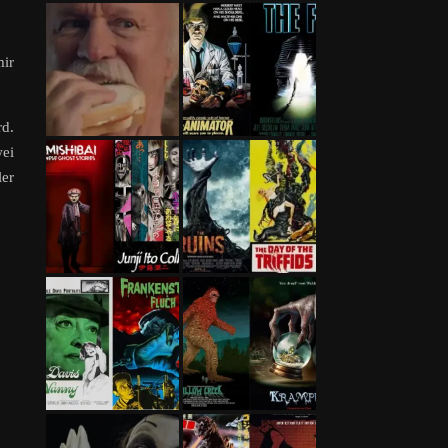
mir
rd.
wei
ler