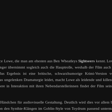
lice Lowe, die man am ehesten aus Ben Wheatleys
Sightseers
kennt. Lo
nger übernimmt sogleich auch die Hauptrolle, weshalb der Film auch
s Ergebnis ist eine britische, schwarzhumorige Krimi-Version v
as ungelenken Dramaturgie leidet, macht Lowe als leidende und kille
re in Interaktion mit ihren Nebendarstellerinnen findet der Film sei
ändchen für audiovisuelle Gestaltung. Deutlich wird dies vor allem 
on den Synthie-Klängen im Goblin-Style von Toydrum passend unterm