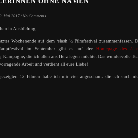
LERINNEN OHNE NAMEN
9. Mai 2017
/
No Comments
hen in Ausbildung,
 letztes Wochenende auf dem /slash ½ Filmfestival zusammenfassen. 
uptfestival im September gibt es auf der
Homepage des /sla
ing-Kampagne, die ich allen ans Herz legen möchte. Das wundervolle T
rvorragende Arbeit und verdient all eure Liebe!
zeigten 12 Filmen habe ich mir vier angeschaut, die ich euch nic