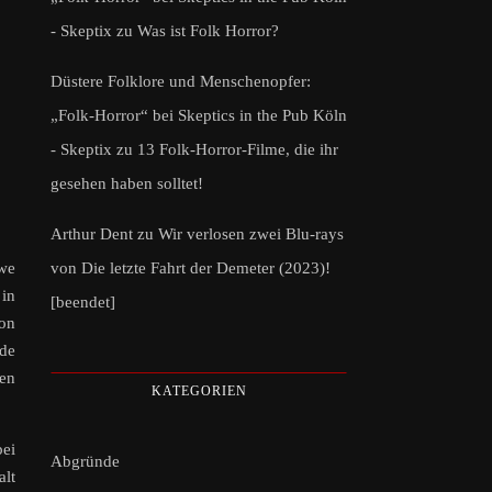
- Skeptix
zu
Was ist Folk Horror?
Düstere Folklore und Menschenopfer:
„Folk-Horror“ bei Skeptics in the Pub Köln
- Skeptix
zu
13 Folk-Horror-Filme, die ihr
gesehen haben solltet!
Arthur Dent
zu
Wir verlosen zwei Blu-rays
von Die letzte Fahrt der Demeter (2023)!
we
 in
[beendet]
on
nde
nen
KATEGORIEN
bei
Abgründe
alt