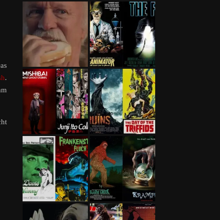
Das
sh
.
eam
ht