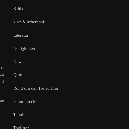
Kritik
kurz & scherzhaft
Literatur
Neuigkeiten
News
Der
man
Quiz
und
Rund um den Horrorfilm
ine
Sammlerecke
Tabulos
Toplisten