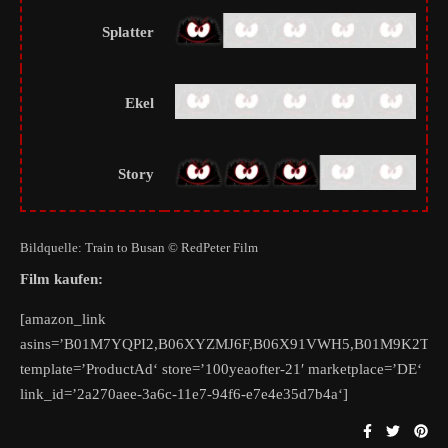
Splatter
Ekel
Story
Bildquelle: Train to Busan © RedPeter Film
Film kaufen:
[amazon_link
asins=’B01M7YQPI2,B06XYZMJ6F,B06X91VWH5,B01M9K2TJ2′
template=’ProductAd‘ store=’100yeaofter-21′ marketplace=’DE‘
link_id=’2a270aee-3a6c-11e7-94f6-e7e4e35d7b4a‘]