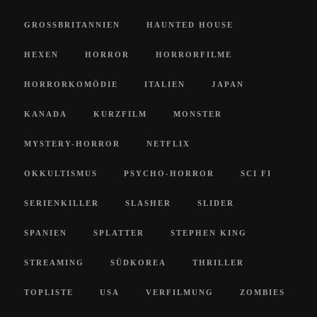
GROSSBRITANNIEN
HAUNTED HOUSE
HEXEN
HORROR
HORRORFILME
HORRORKOMÖDIE
ITALIEN
JAPAN
KANADA
KURZFILM
MONSTER
MYSTERY-HORROR
NETFLIX
OKKULTISMUS
PSYCHO-HORROR
SCI FI
SERIENKILLER
SLASHER
SLIDER
SPANIEN
SPLATTER
STEPHEN KING
STREAMING
SÜDKOREA
THRILLER
TOPLISTE
USA
VERFILMUNG
ZOMBIES