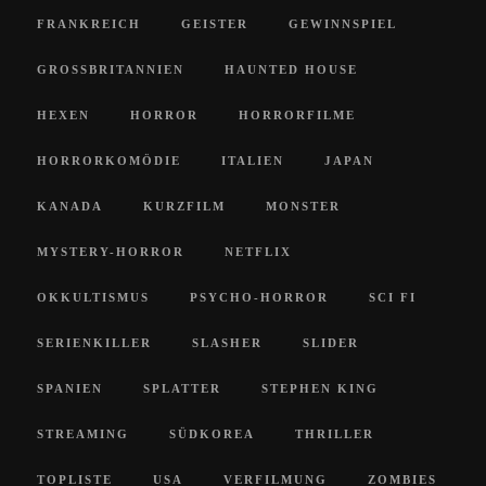
FRANKREICH
GEISTER
GEWINNSPIEL
GROSSBRITANNIEN
HAUNTED HOUSE
HEXEN
HORROR
HORRORFILME
HORRORKOMÖDIE
ITALIEN
JAPAN
KANADA
KURZFILM
MONSTER
MYSTERY-HORROR
NETFLIX
OKKULTISMUS
PSYCHO-HORROR
SCI FI
SERIENKILLER
SLASHER
SLIDER
SPANIEN
SPLATTER
STEPHEN KING
STREAMING
SÜDKOREA
THRILLER
TOPLISTE
USA
VERFILMUNG
ZOMBIES