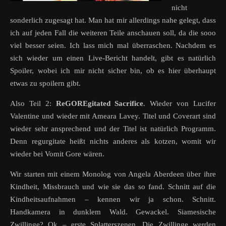
nicht
sonderlich zugesagt hat. Man hat mir allerdings nahe gelegt, dass
ich auf jeden Fall die weiteren Teile anschauen soll, da die sooo
viel besser seien. Ich lass mich mal überraschen. Nachdem es
sich wieder um einen Live-Bericht handelt, gibt es natürlich
Spoiler, wobei ich mir nicht sicher bin, ob es hier überhaupt
etwas zu spoilern gibt.
Also Teil 2:
ReGOREgitated Sacrifice
. Wieder von Lucifer
Valentine und wieder mit Ameara Lavey. Titel und Coverart sind
wieder sehr ansprechend und der Titel ist natürlich Programm.
Denn regurgitate heißt nichts anderes als kotzen, womit wir
wieder bei Vomit Gore wären.
Wir starten mit einem Monolog von Angela Aberdeen über ihre
Kindheit, Missbrauch und wie sie das so fand. Schnitt auf die
Kindheitsaufnahmen – kennen wir ja schon. Schnitt.
Handkamera in dunklem Wald. Gewackel. Siamesische
Zwillinge? Ok – erste Splatterszenen. Die Zwillinge werden