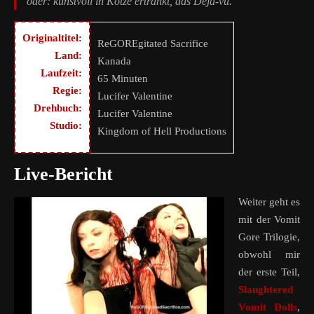
oder: kunstvoll in Kotze ertränkt, das Déjà-vu.
Originaltitel:
ReGOREgitated Sacrifice
Land:
Kanada
Laufzeit:
65 Minuten
Regie:
Lucifer Valentine
Drehbuch:
Lucifer Valentine
Studio:
Kingdom of Hell Productions
Live-Bericht
Weiter geht es
mit der Vomit
Gore Trilogie,
obwohl mir
der erste Teil,
Slaughtered
Vomit Dolls
,