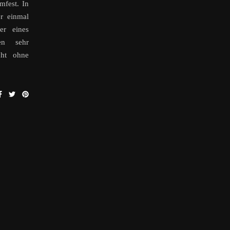
mfest. In
r einmal
er eines
en sehr
cht ohne