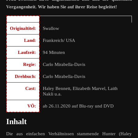
Vergangenheit. Wir haben Sie auf ihrer Reise begleitet!
Originaltitel:
Swallow
Land:
Frankreich/ USA
Laufzeit:
94 Minuten
Regie:
Carlo Mirabella-Davis
Drehbuch:
Carlo Mirabella-Davis
Cast:
Haley Bennett, Elizabeth Marvel, Laith
Nakli u.a.
VÖ:
ab 26.11.2020 auf Blu-ray und DVD
Inhalt
Die aus einfachen Verhältnissen stammende Hunter (Haley