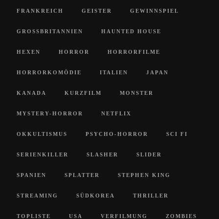
FRANKREICH
GEISTER
GEWINNSPIEL
GROSSBRITANNIEN
HAUNTED HOUSE
HEXEN
HORROR
HORRORFILME
HORRORKOMÖDIE
ITALIEN
JAPAN
KANADA
KURZFILM
MONSTER
MYSTERY-HORROR
NETFLIX
OKKULTISMUS
PSYCHO-HORROR
SCI FI
SERIENKILLER
SLASHER
SLIDER
SPANIEN
SPLATTER
STEPHEN KING
STREAMING
SÜDKOREA
THRILLER
TOPLISTE
USA
VERFILMUNG
ZOMBIES