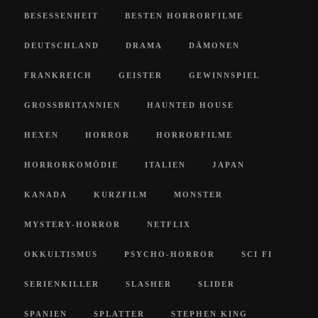
BESESSENHEIT
BESTEN HORRORFILME
DEUTSCHLAND
DRAMA
DÄMONEN
FRANKREICH
GEISTER
GEWINNSPIEL
GROSSBRITANNIEN
HAUNTED HOUSE
HEXEN
HORROR
HORRORFILME
HORRORKOMÖDIE
ITALIEN
JAPAN
KANADA
KURZFILM
MONSTER
MYSTERY-HORROR
NETFLIX
OKKULTISMUS
PSYCHO-HORROR
SCI FI
SERIENKILLER
SLASHER
SLIDER
SPANIEN
SPLATTER
STEPHEN KING