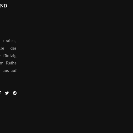
UND
uraltes,
ire des
r fünfzig
er Reihe
r uns auf