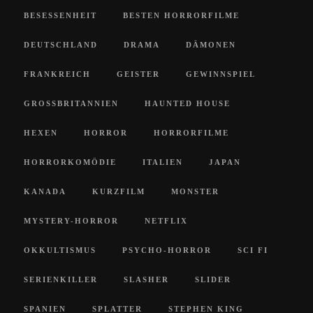
BESESSENHEIT
BESTEN HORRORFILME
DEUTSCHLAND
DRAMA
DÄMONEN
FRANKREICH
GEISTER
GEWINNSPIEL
GROSSBRITANNIEN
HAUNTED HOUSE
HEXEN
HORROR
HORRORFILME
HORRORKOMÖDIE
ITALIEN
JAPAN
KANADA
KURZFILM
MONSTER
MYSTERY-HORROR
NETFLIX
OKKULTISMUS
PSYCHO-HORROR
SCI FI
SERIENKILLER
SLASHER
SLIDER
SPANIEN
SPLATTER
STEPHEN KING