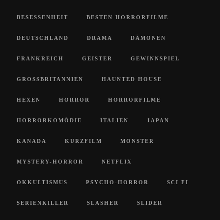
BESESSENHEIT
BESTEN HORRORFILME
DEUTSCHLAND
DRAMA
DÄMONEN
FRANKREICH
GEISTER
GEWINNSPIEL
GROSSBRITANNIEN
HAUNTED HOUSE
HEXEN
HORROR
HORRORFILME
HORRORKOMÖDIE
ITALIEN
JAPAN
KANADA
KURZFILM
MONSTER
MYSTERY-HORROR
NETFLIX
OKKULTISMUS
PSYCHO-HORROR
SCI FI
SERIENKILLER
SLASHER
SLIDER