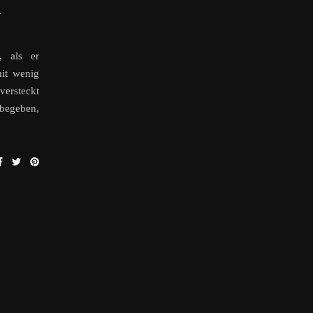
W
, als er
it wenig
versteckt
begeben,