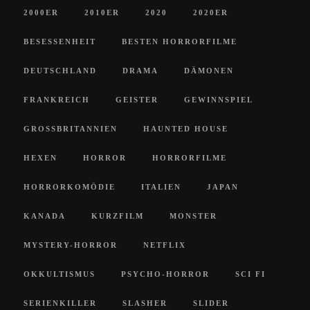
2000ER
2010ER
2020
2020ER
BESESSENHEIT
BESTEN HORRORFILME
DEUTSCHLAND
DRAMA
DÄMONEN
FRANKREICH
GEISTER
GEWINNSPIEL
GROSSBRITANNIEN
HAUNTED HOUSE
HEXEN
HORROR
HORRORFILME
HORRORKOMÖDIE
ITALIEN
JAPAN
KANADA
KURZFILM
MONSTER
MYSTERY-HORROR
NETFLIX
OKKULTISMUS
PSYCHO-HORROR
SCI FI
SERIENKILLER
SLASHER
SLIDER